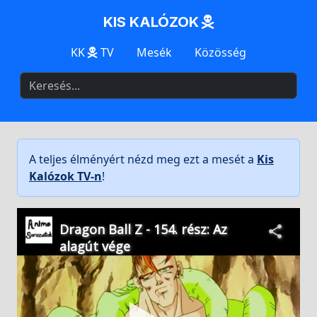
KIS KALÓZOK
KK
TV
Mesék
Közösség
A teljes élményért nézd meg ezt a mesét a
Kis
Kalózok TV-n
!