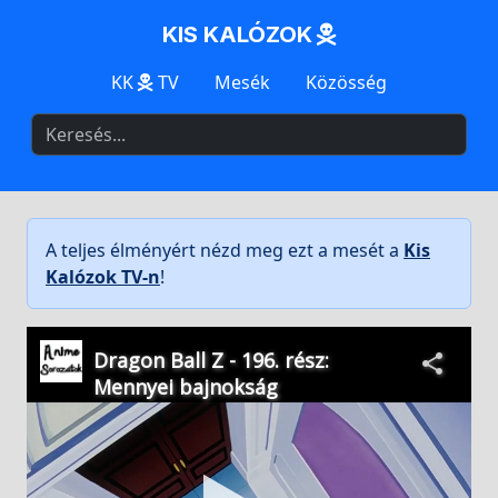
KIS KALÓZOK
KK
TV
Mesék
Közösség
A teljes élményért nézd meg ezt a mesét a
Kis
Kalózok TV-n
!