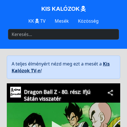
KIS KALÓZOK
KK
TV
Mesék
Közösség
A teljes élményért nézd meg ezt a mesét a
Kis
Kalózok TV-n
!