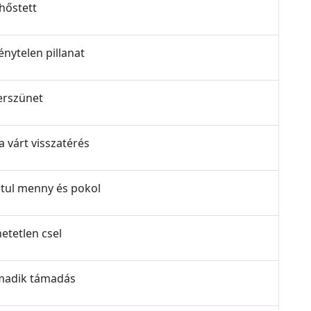
 hőstett
énytelen pillanat
verszünet
a várt visszatérés
sztul menny és pokol
hetetlen csel
armadik támadás