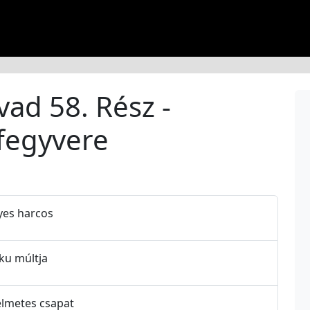
vad 58. Rész -
fegyvere
lyes harcos
oku múltja
lelmetes csapat