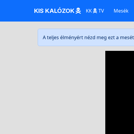
KIS KALÓZOK
KK
TV
Mesék
A teljes élményért nézd meg ezt a mesé