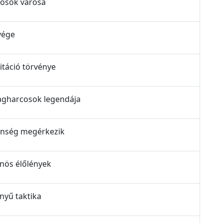
rcosok városa
 vége
vitáció törvénye
llagharcosok legendája
llenség megérkezik
önös élőlények
rnyű taktika