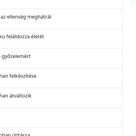
r az ellenség meghátrál
ku feláldozza életét
ső győzelemért
han felkészítése
han átváltozik
Gohan útitársa