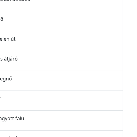
rő
elen út
os átjáró
rcegnő
r
agyott falu