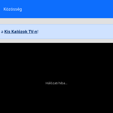
Közösség
t a
Kis Kalózok TV-n
!