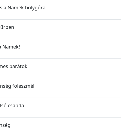
lás a Namek bolygóra
ágűrben
 a Namek!
elmes barátok
lenség föleszmél
olsó csapda
enség