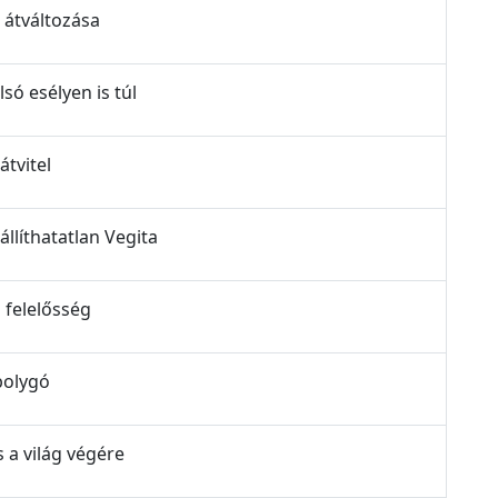
a átváltozása
lsó esélyen is túl
átvitel
állíthatatlan Vegita
s felelősség
lbolygó
s a világ végére