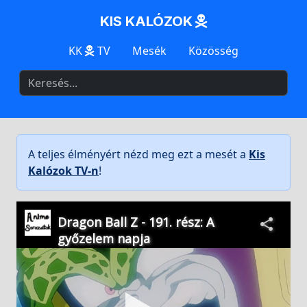
KIS KALÓZOK
KK
TV
Mesék
Közösség
A teljes élményért nézd meg ezt a mesét a
Kis
Kalózok TV-n
!