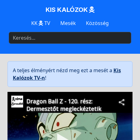
KIS KALÓZOK
KK
TV
Mesék
Közösség
A teljes élményért nézd meg ezt a mesét a
Kis
Kalózok TV-n
!