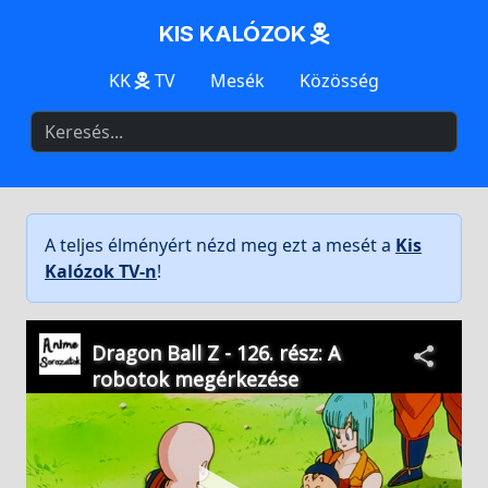
KIS KALÓZOK
KK
TV
Mesék
Közösség
A teljes élményért nézd meg ezt a mesét a
Kis
Kalózok TV-n
!